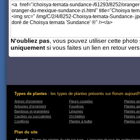
N'oubliez pas
, vous pouvez utiliser cette photo 
uniquement
si vous faites un lien en retour ver
Types de plantes
: les types de plantes présents sur florum aujourd'
Arbres d'ornement
Fleurs coupées
Plantes an
Arbustes d'ornement
Fougères
Plantes a
Bambous et graminées
Légumes
Plantes a
Cactées ou succulentes
Orchidées
Plantes ca
Conifères
Plantes à bulbe
Plantes co
Plan du site
Accueil
Toutes les plantes du site par type
L'annuaire de tous les professionne