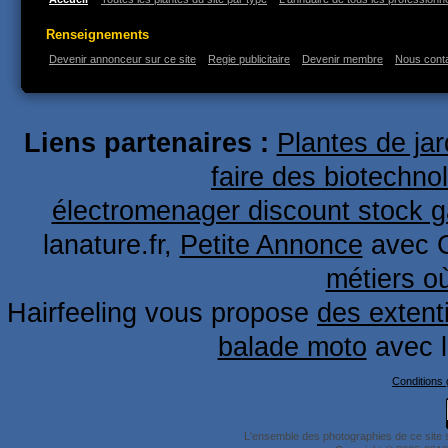
Renseignements
Devenir annonceur sur ce site
Regie publicitaire
Devenir membre
Nous cont
Liens partenaires :
Plantes de ja
faire des biotechno
électromenager discount stock g
lanature.fr,
Petite Annonce
avec 
métiers o
Hairfeeling vous propose
des extent
balade moto
avec 
Conditions g
L'ensemble des photographies de ce site 