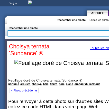
Bonjour
ACCUEIL
Rechercher une plante
Toutes les photo
Rechercher une plante
Choisya ternata
Toutes les ph
'Sundance' ®
Feuillage doré de Choisya ternata 'Sundance' ®
parfumé
,
arbuste
,
choisya
,
haie
,
fleurs
,
doré
,
blanc
,
oranger du mexique
< Photo précédente
Pour renvoyer à cette photo sur d'autres sites 
collez ce code HTML dans votre page Web :