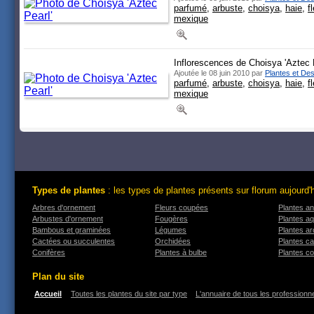
parfumé
,
arbuste
,
choisya
,
haie
,
f
mexique
Inflorescences de Choisya 'Aztec 
Ajoutée le 08 juin 2010 par
Plantes et Des
parfumé
,
arbuste
,
choisya
,
haie
,
f
mexique
Types de plantes
: les types de plantes présents sur florum aujourd'
Arbres d'ornement
Fleurs coupées
Plantes an
Arbustes d'ornement
Fougères
Plantes a
Bambous et graminées
Légumes
Plantes a
Cactées ou succulentes
Orchidées
Plantes ca
Conifères
Plantes à bulbe
Plantes co
Plan du site
Accueil
Toutes les plantes du site par type
L'annuaire de tous les professionne