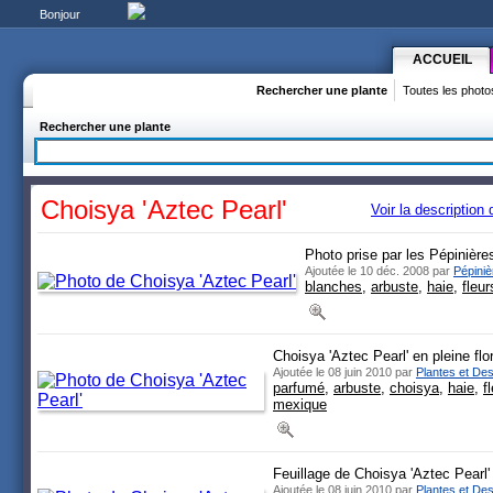
Bonjour
ACCUEIL
Rechercher une plante
Toutes les photo
Rechercher une plante
Choisya 'Aztec Pearl'
Voir la description
Photo prise par les Pépiniè
Ajoutée le 10 déc. 2008 par
Pépini
blanches
,
arbuste
,
haie
,
fleur
Choisya 'Aztec Pearl' en pleine flo
Ajoutée le 08 juin 2010 par
Plantes et Des
parfumé
,
arbuste
,
choisya
,
haie
,
f
mexique
Feuillage de Choisya 'Aztec Pearl'
Ajoutée le 08 juin 2010 par
Plantes et Des