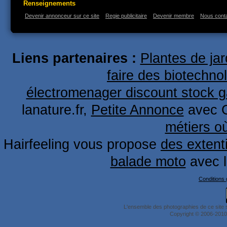
Renseignements
Devenir annonceur sur ce site
Regie publicitaire
Devenir membre
Nous cont
Liens partenaires :
Plantes de ja
faire des biotechno
électromenager discount stock g
lanature.fr,
Petite Annonce
avec 
métiers o
Hairfeeling vous propose
des extent
balade moto
avec 
Conditions g
L'ensemble des photographies de ce site 
Copyright © 2006-2010 