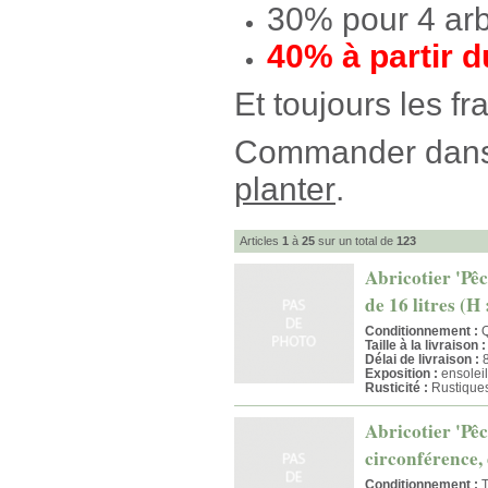
30% pour 4 ar
40% à partir d
Et toujours les fr
Commander dans c
planter
.
Articles
1
à
25
sur un total de
123
Abricotier 'Pêc
de 16 litres (H
Conditionnement :
Q
Taille à la livraison :
Délai de livraison :
8
Exposition :
ensoleil
Rusticité :
Rustique
Abricotier 'Pêc
circonférence, 
Conditionnement :
T