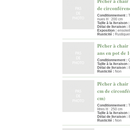
Pêcher à chair 
de circonférenc
Conditionnement :
T
nues H : 200 cm
Taille à la livraison :
Délai de livraison :
8
Exposition :
ensoleil
Rusticité :
Rustique
Pêcher à chair
ans en pot de 1
Conditionnement :
Q
Taille à la livraison :
Délai de livraison :
8
Rusticité :
Non
Pêcher à chair 
cm de circonfér
cm)
Conditionnement :
T
litres H : 250 cm
Taille à la livraison :
Délai de livraison :
8
Rusticité :
Non