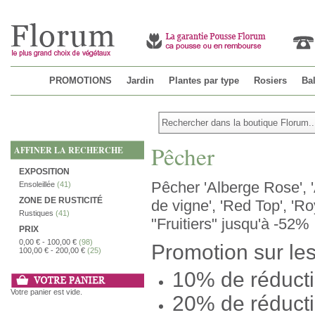
PROMOTIONS
Jardin
Plantes par type
Rosiers
Bal
Pêcher
AFFINER LA RECHERCHE
EXPOSITION
Pêcher 'Alberge Rose', 'A
Ensoleillée
(41)
ZONE DE RUSTICITÉ
de vigne', 'Red Top', 'Ro
Rustiques
(41)
"Fruitiers" jusqu'à -52%
PRIX
0,00 €
-
100,00 €
(98)
Promotion sur les 
100,00 €
-
200,00 €
(25)
10% de réducti
Votre panier est vide.
20% de réducti