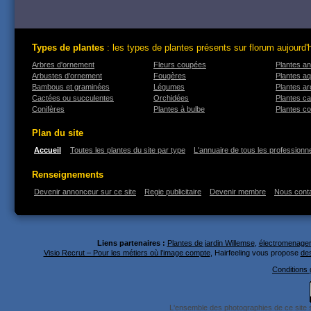
Types de plantes
: les types de plantes présents sur florum aujourd'
Arbres d'ornement
Fleurs coupées
Plantes an
Arbustes d'ornement
Fougères
Plantes a
Bambous et graminées
Légumes
Plantes a
Cactées ou succulentes
Orchidées
Plantes ca
Conifères
Plantes à bulbe
Plantes co
Plan du site
Accueil
Toutes les plantes du site par type
L'annuaire de tous les professionne
Renseignements
Devenir annonceur sur ce site
Regie publicitaire
Devenir membre
Nous cont
Liens partenaires :
Plantes de jardin Willemse
,
électromenager 
Visio Recrut – Pour les métiers où l’image compte
, Hairfeeling vous propose
des
Conditions g
L'ensemble des photographies de ce site 