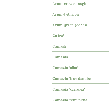
Arum 'crowborough'
Arum d'ethiopie
Arum 'green goddess'
Ca ira'
Camash
Camassia
Camassia 'alba'
Camassia 'blue danube'
Camassia 'caerulea'
Camassia 'semi plena'