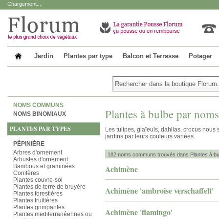
Chargement...
Jardin
Plantes par type
Balcon et Terrasse
Potager
NOMS COMMUNS
Plantes à bulbe par no
NOMS BINOMIAUX
PLANTES PAR TYPES
Les tulipes, glaïeuls, dahlias, crocus nous
jardins par leurs couleurs variées.
PÉPINIÈRE
Arbres d'ornement
182 noms communs trouvés dans Plantes à bu
Arbustes d'ornement
Bambous et graminées
Achimène
Conifères
Plantes couvre-sol
Plantes de terre de bruyère
Achimène 'ambroise verschaffelt'
Plantes forestières
Plantes fruitières
Plantes grimpantes
Achimène 'flamingo'
Plantes mediterranéennes ou