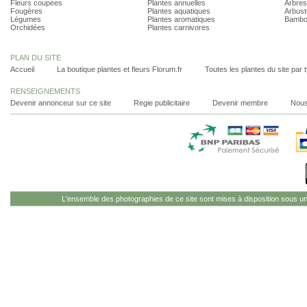
Fleurs coupées
Plantes annuelles
Arbres
Fougères
Plantes aquatiques
Arbust
Légumes
Plantes aromatiques
Bambo
Orchidées
Plantes carnivores
PLAN DU SITE
Accueil
La boutique plantes et fleurs Florum.fr
Toutes les plantes du site par 
RENSEIGNEMENTS
Devenir annonceur sur ce site
Regie publicitaire
Devenir membre
Nous
L'ensemble des photographies de ce site sont mises à disposition sous u